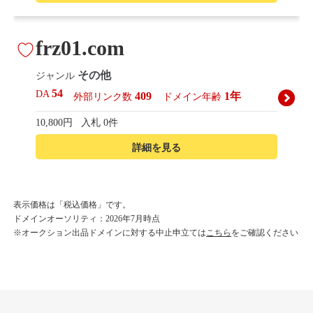
frz01.com
その他
ジャンル
54
DA
409
1年
外部リンク数
ドメイン年齢
10,800円
入札 0件
詳細を見る
korean-beautyshop.com
表示価格は「税込価格」です。
ドメインオーソリティ：2026年7月時点
その他
ジャンル
※オークション出品ドメインに対する中止申立ては
こちら
をご確認ください
54
DA
493
1年
外部リンク数
ドメイン年齢
10,800円
入札 0件
詳細を見る