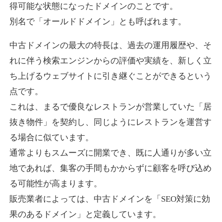
得可能な状態になったドメインのことです。
別名で「オールドドメイン」とも呼ばれます。
higehiro-anime.com
中古ドメインの最大の特長は、過去の運用履歴や、そ
エンターテイメント
ジャンル
れに伴う検索エンジンからの評価や実績を、新しく立
37
DA
882
6年
外部リンク数
ドメイン年齢
ち上げるウェブサイトに引き継ぐことができるという
10,800円
入札 0件
点です。
これは、まるで優良なレストランが営業していた「居
詳細を見る
抜き物件」を契約し、同じようにレストランを運営す
る場合に似ています。
box-cafe.jp
通常よりもスムーズに開業でき、既に人通りが多い立
飲食
ジャンル
地であれば、集客の手間もかからずに顧客を呼び込め
37
DA
217
8年
外部リンク数
ドメイン年齢
る可能性が高まります。
販売業者によっては、中古ドメインを「SEO対策に効
3,300円
入札 2件
果のあるドメイン」と定義しています。
詳細を見る