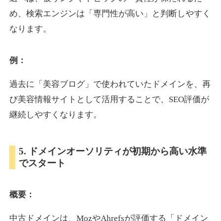
め、検索エンジンは「専門性が高い」と判断しやすく
なります。
otomedou.info
ゲーム
ジャンル
例：
34
DA
246
12年
外部リンク数
ドメイン年齢
過去に「美容ブログ」で使われていたドメインを、再
10,800円
入札 0件
び美容情報サイトとして活用することで、SEO評価が
詳細を見る
継続しやすくなります。
kakusen-kun.com
5. ドメインオーソリティが初期から高い水準
でスタート
エンターテイメント
ジャンル
34
DA
338
13年
外部リンク数
ドメイン年齢
概要：
10,800円
入札 0件
詳細を見る
中古ドメインは、MozやAhrefsが評価する「ドメイン