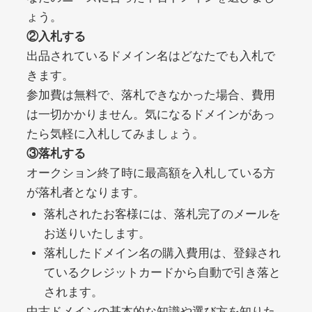
ょう。
②入札する
debtconsolidationorg.info
出品されているドメイン名はどなたでも入札で
きます。
その他
ジャンル
49
DA
参加費は無料で、落札できなかった場合、費用
389
1年
外部リンク数
ドメイン年齢
は一切かかりません。気になるドメインがあっ
10,800円
入札 0件
たら気軽に入札してみましょう。
詳細を見る
③落札する
オークション終了時に最高額を入札している方
が落札者となります。
portalvidalivre.com
落札されたお客様には、落札完了のメールを
その他
ジャンル
お送りいたします。
47
DA
2202
5年
落札したドメイン名の購入費用は、登録され
外部リンク数
ドメイン年齢
ているクレジットカードから自動で引き落と
10,800円
入札 0件
されます。
詳細を見る
中古ドメインの基本的な知識や選び方を知りた