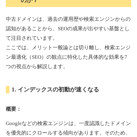
のか？
中古ドメインは、過去の運用歴や検索エンジンからの
akagi-yama.jp
認知があることから、SEOの成果が出やすい基盤とし
旅行
ジャンル
て注目されています。
35
DA
1004
15年
外部リンク数
ドメイン年齢
ここでは、メリット一般論とは切り離し、検索エンジ
3,300円
入札 2件
ン最適化（SEO）の観点に特化した具体的な効果を7
詳細を見る
つの視点から解説します。
2chnavi.net
1. インデックスの初動が速くなる
その他
ジャンル
概要：
35
DA
3998
20年
外部リンク数
ドメイン年齢
Googleなどの検索エンジンは、一度認識したドメイン
11,100円
入札 1件
を優先的にクロールする傾向があります。そのため、
詳細を見る