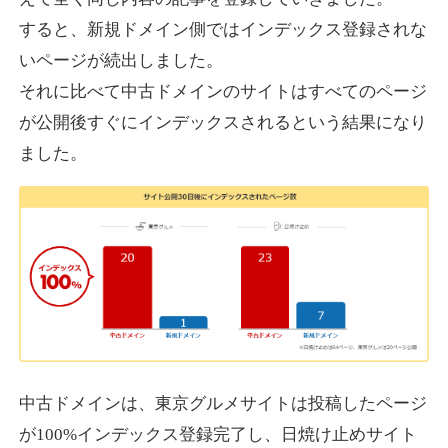
すると、新規ドメイン側ではインデックス登録されな
いページが続出しました。
designcrave.com
それに比べて中古ドメインのサイトはすべてのページ
その他
ジャンル
が公開後すぐにインデックスされるという結果になり
38
DA
1377
18年
外部リンク数
ドメイン年齢
ました。
10,800円
入札 0件
詳細を見る
actagainstaids.com
その他
ジャンル
38
DA
527
26年
外部リンク数
ドメイン年齢
10,800円
入札 0件
中古ドメインは、東京グルメサイトは投稿したページ
が100%インデックス登録完了し、日焼け止めサイト
詳細を見る