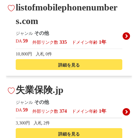
listofmobilephonenumber
s.com
その他
ジャンル
59
DA
335
1年
外部リンク数
ドメイン年齢
10,800円
入札 0件
詳細を見る
失業保険.jp
その他
ジャンル
59
DA
374
1年
外部リンク数
ドメイン年齢
3,300円
入札 2件
詳細を見る