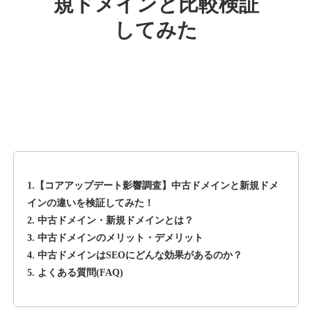
規ドメインと比較検証
してみた
rageboy.com
その他
ジャンル
42
DA
1724
29年
外部リンク数
ドメイン年齢
10,800円
入札 0件
詳細を見る
1.【コアアップデート影響調査】中古ドメインと新規ドメ
sug-web.jp
インの違いを検証してみた！
2. 中古ドメイン・新規ドメインとは？
その他
ジャンル
3. 中古ドメインのメリット・デメリット
42
DA
740
13年
外部リンク数
ドメイン年齢
4. 中古ドメインはSEOにどんな効果があるのか？
5. よくある質問(FAQ)
3,300円
入札 2件
詳細を見る