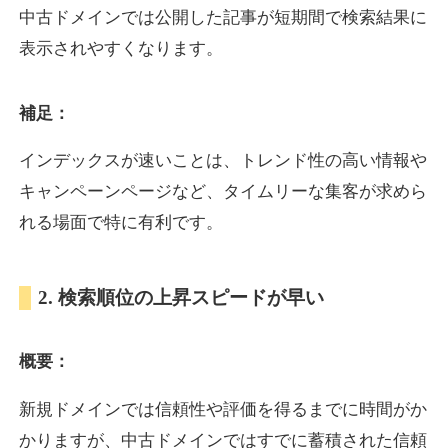
中古ドメインでは公開した記事が短期間で検索結果に
表示されやすくなります。
oazo.jp
補足：
プレミアム文字列
ジャンル
35
DA
626
22年
外部リンク数
ドメイン年齢
インデックスが速いことは、トレンド性の高い情報や
3,300円
入札 2件
キャンペーンページなど、タイムリーな集客が求めら
詳細を見る
れる場面で特に有利です。
e-b.jp
2. 検索順位の上昇スピードが早い
プレミアム文字列
ジャンル
概要：
35
DA
368
3年
外部リンク数
ドメイン年齢
3,300円
入札 2件
新規ドメインでは信頼性や評価を得るまでに時間がか
かりますが、中古ドメインではすでに蓄積された信頼
詳細を見る