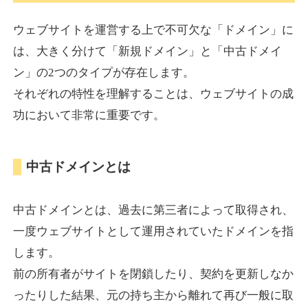
ウェブサイトを運営する上で不可欠な「ドメイン」に
torigirl-movie.com
は、大きく分けて「新規ドメイン」と「中古ドメイ
ン」の2つのタイプが存在します。
その他
ジャンル
それぞれの特性を理解することは、ウェブサイトの成
38
DA
383
10年
外部リンク数
ドメイン年齢
功において非常に重要です。
10,800円
入札 0件
詳細を見る
中古ドメインとは
vrnvroomn.com
中古ドメインとは、過去に第三者によって取得され、
通販
ジャンル
一度ウェブサイトとして運用されていたドメインを指
37
DA
1051
4年
外部リンク数
ドメイン年齢
します。
前の所有者がサイトを閉鎖したり、契約を更新しなか
10,800円
入札 0件
ったりした結果、元の持ち主から離れて再び一般に取
詳細を見る