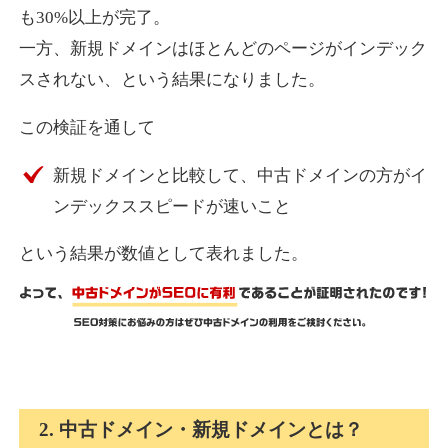
も30%以上が完了。
一方、新規ドメインはほとんどのページがインデック
express-soft.com
スされない、という結果になりました。
その他
ジャンル
この検証を通して
38
DA
919
26年
外部リンク数
ドメイン年齢
新規ドメインと比較して、中古ドメインの方がイ
10,800円
入札 0件
ンデックススピードが速いこと
詳細を見る
という結果が数値として表れました。
fukuoka-marathon.com
その他
ジャンル
38
DA
662
19年
外部リンク数
ドメイン年齢
10,800円
入札 0件
2. 中古ドメイン・新規ドメインとは？
詳細を見る