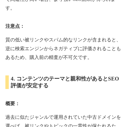
す。
inublo.jp
注意点：
ペット
ジャンル
34
DA
質の低い被リンクやスパム的なリンクが含まれると、
2080
21年
外部リンク数
ドメイン年齢
逆に検索エンジンからネガティブに評価されることも
3,600円
入札 3件
あるため、購入前の精査が不可欠です。
詳細を見る
4. コンテンツのテーマと親和性があるとSEO
uragu.com
評価が安定する
通販
ジャンル
34
DA
概要：
331
20年
外部リンク数
ドメイン年齢
11,100円
入札 1件
過去に似たジャンルで運用されていた中古ドメインを
詳細を見る
選べば、被リンクやトピックの一貫性が保たれるた