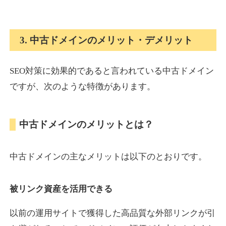
onlinepokerbetdansk.com
3. 中古ドメインのメリット・デメリット
その他
ジャンル
37
DA
SEO対策に効果的であると言われている中古ドメイン
629
1年
外部リンク数
ドメイン年齢
ですが、次のような特徴があります。
10,800円
入札 0件
詳細を見る
中古ドメインのメリットとは？
econopundit.com
中古ドメインの主なメリットは以下のとおりです。
その他
ジャンル
37
DA
446
23年
外部リンク数
ドメイン年齢
被リンク資産を活用できる
10,800円
入札 0件
以前の運用サイトで獲得した高品質な外部リンクが引
詳細を見る