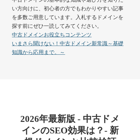
い方向けに、初心者の方でもわかりやすい記事
を多数ご用意しています。入札するドメインを
buywrite-plus.com
探す前にぜひ一読してみてください。
その他
ジャンル
中古ドメインお役立ちコンテンツ
45
DA
4677
2年
いまさら聞けない！中古ドメイン新常識～基礎
外部リンク数
ドメイン年齢
知識から応用まで。～
10,800円
入札 0件
詳細を見る
qbiz.jp
ビジネス
ジャンル
43
DA
963
14年
外部リンク数
ドメイン年齢
2026年最新版 - 中古ドメ
4,500円
入札 6件
インのSEO効果は？- 新
詳細を見る