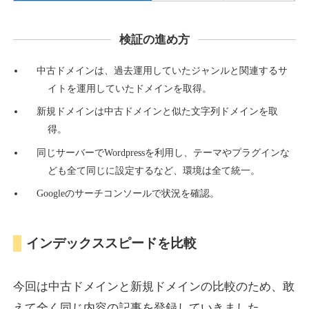
検証の進め方
countdown-x.com
中古ドメインは、過去運用していたジャンルと関連するサ
その他
ジャンル
イトを運用していたドメインを取得。
39
DA
479
14年
外部リンク数
ドメイン年齢
新規ドメインは中古ドメインと似た文字列ドメインを取
10,800円
入札 0件
得。
詳細を見る
同じサーバーでWordpressを利用し、テーマやプラグインな
ども全て同じに設定するなど、環境は全て統一。
Googleのサーチコンソールで状況を確認。
campus-web.jp
就職・転職
ジャンル
インデックススピードを比較
38
DA
1151
8年
外部リンク数
ドメイン年齢
3,600円
入札 3件
今回は中古ドメインと新規ドメインの比較のため、敢
詳細を見る
えて全く同じ内容の記事を登録していきました。