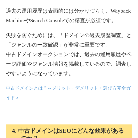
過去の運用履歴は表面的には分かりづらく、Wayback
news-log.jp
MachineやSearch Consoleでの精査が必須です。
エンターテイメント
ジャンル
失敗を防ぐためには、「ドメインの過去履歴調査」と
35
DA
759
9年
外部リンク数
ドメイン年齢
「ジャンルの一致確認」が非常に重要です。
中古ドメインオークションでは、過去の運用履歴やペ
3,300円
入札 2件
ージ評価やジャンル情報を掲載しているので、調査し
詳細を見る
やすいようになっています。
中古ドメインとは？～メリット・デメリット・選び方完全ガ
shadosoku.com
イド
＞
エンターテイメント
ジャンル
35
DA
460
10年
外部リンク数
ドメイン年齢
10,800円
入札 0件
4. 中古ドメインはSEOにどんな効果がある
詳細を見る