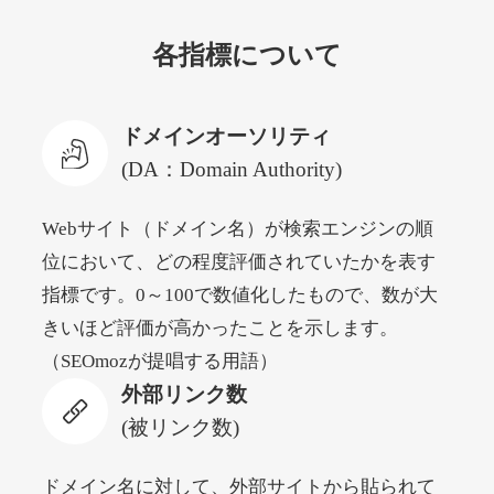
各指標について
newyorktodaylive.com
その他
ジャンル
ドメインオーソリティ
53
DA
430
2年
外部リンク数
ドメイン年齢
(DA：Domain Authority)
10,800円
入札 0件
Webサイト（ドメイン名）が検索エンジンの順
詳細を見る
位において、どの程度評価されていたかを表す
指標です。0～100で数値化したもので、数が大
dog-life-jacket.com
きいほど評価が高かったことを示します。
（SEOmozが提唱する用語）
その他
ジャンル
外部リンク数
53
DA
393
1年
外部リンク数
ドメイン年齢
(被リンク数)
10,800円
入札 0件
詳細を見る
ドメイン名に対して、外部サイトから貼られて