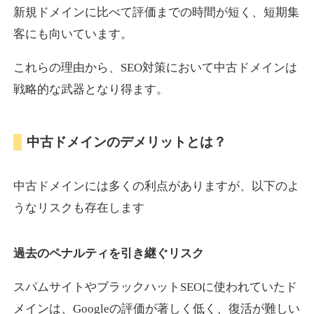
新規ドメインに比べて評価までの時間が短く、短期集
客にも向いています。
motokari.jp
これらの理由から、SEO対策において中古ドメインは
エンターテイメント
ジャンル
戦略的な武器となり得ます。
35
DA
947
21年
外部リンク数
ドメイン年齢
3,300円
入札 2件
中古ドメインのデメリットとは？
詳細を見る
中古ドメインには多くの利点がありますが、以下のよ
uho2.com
うなリスクも存在します
通販
ジャンル
過去のペナルティを引き継ぐリスク
35
DA
282
12年
外部リンク数
ドメイン年齢
10,800円
入札 0件
スパムサイトやブラックハットSEOに使われていたド
メインは、Googleの評価が著しく低く、復活が難しい
詳細を見る