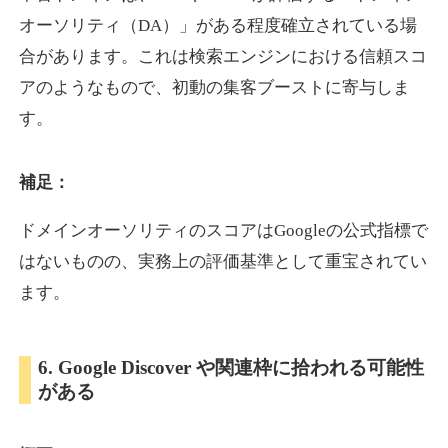
オーソリティ（DA）」がある程度確立されている場
合があります。これは検索エンジンにおける信頼スコ
showanavi.jp
アのようなもので、初動の集客ブーストに寄与しま
書籍
ジャンル
す。
33
DA
979
18年
外部リンク数
ドメイン年齢
3,600円
入札 3件
補足：
詳細を見る
ドメインオーソリティのスコアはGoogleの公式指標で
はないものの、実務上の評価基準として重宝されてい
aoyamasmiprp.jp
ます。
教育
ジャンル
33
DA
6. Google Discover や関連枠に拾われる可能性
145
16年
外部リンク数
ドメイン年齢
がある
3,300円
入札 2件
詳細を見る