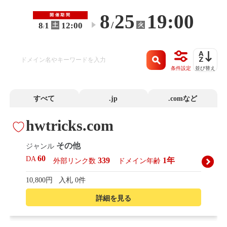
8
25
19:00
開催期間
/
8
1
12:00
火
土
〜
/
条件設定
並び替え
すべて
.jp
.comなど
hwtricks.com
その他
ジャンル
60
DA
339
1年
外部リンク数
ドメイン年齢
10,800円
入札 0件
詳細を見る