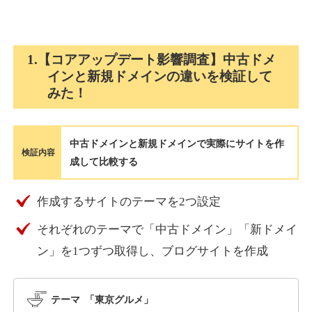
holocardstrategy.jp
1.【コアアップデート影響調査】中古ドメ
インと新規ドメインの違いを検証して
趣味
ジャンル
みた！
40
DA
702
2年
外部リンク数
ドメイン年齢
3,300円
入札 3件
中古ドメインと新規ドメインで実際にサイトを作
詳細を見る
検証内容
成して比較する
suka-jp.com
作成するサイトのテーマを2つ設定
それぞれのテーマで「中古ドメイン」「新ドメイ
その他
ジャンル
40
ン」を1つずつ取得し、ブログサイトを作成
DA
2518
1年
外部リンク数
ドメイン年齢
10,800円
入札 0件
テーマ 「東京グルメ」
詳細を見る