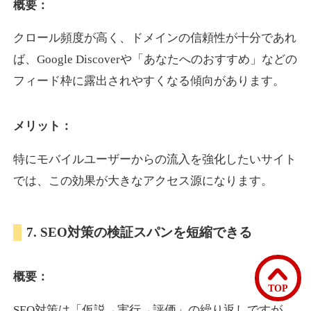
概要：
クロール頻度が高く、ドメインの信頼性が十分であれ
bomibomi.com
ば、Google Discoverや「あなたへのおすすめ」などの
音楽
ジャンル
フィード枠に露出されやすくなる傾向があります。
33
DA
183
15年
外部リンク数
ドメイン年齢
メリット：
10,800円
入札 0件
詳細を見る
特にモバイルユーザーからの流入を強化したいサイト
では、この効果が大きなアクセス源になります。
b1-kitakyushu.jp
7. SEO対策の検証スパンを短縮できる
イベント
ジャンル
33
DA
200
8年
外部リンク数
ドメイン年齢
概要：
3,300円
入札 2件
TOP
詳細を見る
SEO対策は「仮説→実行→評価」の繰り返しですが、