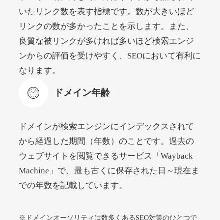
いたリンク数を表す指標です。数が大きいほど
リンクの数が多かったことを示します。また、
beamie.jp
良質な被リンクが多ければ多いほど検索エンジ
エンターテイメント
ジャンル
ンからの評価を受けやすく、SEOにおいて有利に
52
DA
3790
16年
外部リンク数
ドメイン年齢
なります。
4,200円
入札 7件
ドメイン年齢
詳細を見る
ドメインが検索エンジンにインデックスされて
themusicnotebook.com
から経過した期間（年数）のことです。過去の
ウェブサイトを閲覧できるサービス「Wayback
その他
ジャンル
Machine」で、最も古くに保存された日～現在ま
52
DA
392
1年
外部リンク数
ドメイン年齢
での年数を記載しています。
10,800円
入札 0件
詳細を見る
※ドメインオーソリティは数多くあるSEO対策のひとつで