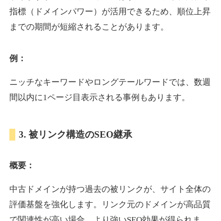
指標（ドメインパワー）が活用できるため、順位上昇
までの期間が短縮されることがあります。
yoshuhanten.com
飲食
ジャンル
例：
34
DA
271
25年
外部リンク数
ドメイン年齢
ニッチなキーワードやロングテールワードでは、数週
10,800円
入札 0件
間以内に1ページ目表示される事例もあります。
詳細を見る
3. 被リンク構造のSEO継承
naruto-20th.jp
概要：
イベント
ジャンル
34
DA
270
4年
外部リンク数
ドメイン年齢
中古ドメインが持つ過去の被リンクが、サイト全体の
3,600円
入札 3件
評価基盤を強化します。リンク元のドメインが高品質
詳細を見る
で関連性が高い場合、より強いSEO効果が得られま