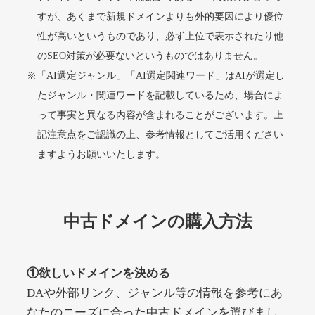
すが、あくまで新規ドメインよりも外的要因により優位
性が高いというものであり、必ず上位で表示されたり他
alprostadil-br.info
のSEO対策が必要ないというものではありません。
※「AI選定ジャンル」「AI選定関連ワード」はAIが選定し
その他
ジャンル
51
DA
たジャンル・関連ワードを記載しているため、場合によ
1202
1年
外部リンク数
ドメイン年齢
って事実と異なる内容が含まれることがございます。上
10,800円
入札 0件
記注意点をご認識の上、参考情報としてご活用ください
詳細を見る
ますようお願いいたします。
toto-robot.com
中古ドメインの購入方法
その他
ジャンル
51
DA
487
1年
外部リンク数
ドメイン年齢
①欲しいドメインを決める
10,800円
入札 0件
DAや外部リンク、ジャンル等の情報を参考にあ
詳細を見る
なたのニーズに合った中古ドメインを選びまし