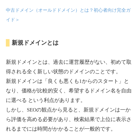
中古ドメイン（オールドドメイン）とは？初心者向け完全ガ
anipani.jp
イド
＞
ゲーム
ジャンル
新規ドメインとは
37
DA
418
12年
外部リンク数
ドメイン年齢
3,300円
入札 2件
新規ドメインとは、過去に運営履歴がない、初めて取
詳細を見る
得される全く新しい状態のドメインのことです。
新規ドメインは「良くも悪くも1からのスタート」と
lowslotfamilylocal.com
なり、価格が比較的安く、希望するドメイン名を自由
に選べる という利点があります。
その他
ジャンル
しかし、SEOの観点から見ると、新規ドメインは一か
37
DA
653
1年
外部リンク数
ドメイン年齢
ら評価を高める必要があり、検索結果で上位に表示さ
10,800円
入札 0件
れるまでには時間がかかることが一般的です。
詳細を見る