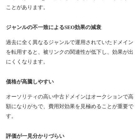
ことがあります。
yaoiso.com
ジャンルの不一致によるSEO効果の減衰
飲食
ジャンル
過去に全く異なるジャンルで運用されていたドメイン
35
DA
359
17年
外部リンク数
ドメイン年齢
を転用すると、被リンクの関連性が低下し、効果が出
10,800円
入札 0件
にくくなります。
詳細を見る
価格が高騰しやすい
outlaw-movie.jp
オーソリティの高い中古ドメインはオークションで高
エンターテイメント
ジャンル
額になりがちで、費用対効果を見極めることが重要で
35
DA
362
14年
外部リンク数
ドメイン年齢
す。
3,300円
入札 2件
評価が一見分かりづらい
詳細を見る