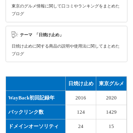
東京のグルメ情報に関して口コミやランキングをまとめた
ブログ
dka-hero.com
その他
ジャンル
テーマ 「日焼け止め」
40
DA
1070
15年
外部リンク数
ドメイン年齢
日焼け止めに関する商品の説明や使用法に関してまとめた
10,800円
入札 0件
ブログ
詳細を見る
日焼け止め
東京グルメ
mimpie.com
WayBack初回記録年
2016
2020
その他
ジャンル
40
DA
324
1年
外部リンク数
ドメイン年齢
バックリンク数
124
1429
10,800円
入札 0件
ドメインオーソリティ
24
15
詳細を見る